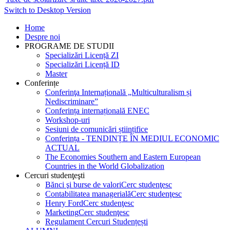
Switch to Desktop Version
Home
Despre noi
PROGRAME DE STUDII
Specializări Licență ZI
Specializări Licență ID
Master
Conferințe
Conferinţa Internațională „Multiculturalism și
Nediscriminare”
Conferința internațională ENEC
Workshop-uri
Sesiuni de comunicări științifice
Conferința - TENDINȚE ÎN MEDIUL ECONOMIC
ACTUAL
The Economies Southern and Eastern European
Countries in the World Globalization
Cercuri studenţeşti
Bănci şi burse de valori
Cerc studenţesc
Contabilitatea managerială
Cerc studenţesc
Henry Ford
Cerc studenţesc
Marketing
Cerc studenţesc
Regulament Cercuri Studențești