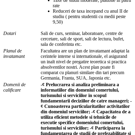
Taxe de studii moderate, platibile in patru
rate
Reduceri de taxa incepand cu anul II de
studiu ( pentru studentii cu medii peste
9,50)
Dotari
Sali de curs, seminar, laboratoare, centre de
cercetare, sali de sport, sali de lectura, bufet,
sala de conferinta etc.
Planul de
Facultatea are un plan de invatamant adaptat la
invatamant
cerintele interne si internationale, el asigurand
un inalt nivel de pregatire teoretica si practica
absolventilor nostri. Acest plan poate fi
comparat cu planuri similare din tari precum
Germania, Franta, SUA, Japonia etc.
Domenii de
-¢ Prelucrarea si analiza preliminara a
calificare
informatiilor din domeniul comertului,
turismului si serviciilor in scopul
fundamentarii deciziilor de catre manageri; -
¢ Cunoasterea particularitatilor activitatilor
din domeniul serviciilor; -¢ Capacitatea de a
utiliza eficient metodele si tehnicile de
executie specifice domeniului comertului,
turismului si serviciilor; -¢ Participarea la
fundamentarea de studii de prefezabilitate si