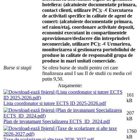
hoteliera: (alcatuieste documentatie primara,
contact clienti, utilizare PC); -¢ Executarea
de activitati specifice in calitate de agent de
comert: (alcatuieste documentatie primara,
sef raion/etaj, coordonare activitate depozit,
economist executant in compartimentele
aprovizionare/desfacere din intreprinderi
necomerciale, utilizare PC); -¢ Urmarirea,
monitorizarea si gestionarea portofoliului de
produse in calitate de responsabil grupa de
produse in mari unitati comerciale.
Burse si stagii
Se ofera burse de studii pentru cei care
finalizeaza anul I sau II de studii cu media cel
putin 9,50.
Ataşamente:
161
kB
Lista coordonator si tutore ECTS ID 2025-2026.pdf
207
kB
Plan de invatamant Specializarea ECTS_ID_2024.pdf
1760
kB
Taxe de scolarizare si alte taxe 2026-2027.pdf