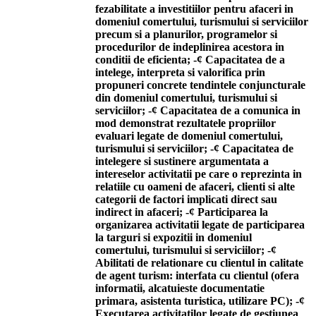
fezabilitate a investitiilor pentru afaceri in
domeniul comertului, turismului si serviciilor
precum si a planurilor, programelor si
procedurilor de indeplinirea acestora in
conditii de eficienta; -¢ Capacitatea de a
intelege, interpreta si valorifica prin
propuneri concrete tendintele conjuncturale
din domeniul comertului, turismului si
serviciilor; -¢ Capacitatea de a comunica in
mod demonstrat rezultatele propriilor
evaluari legate de domeniul comertului,
turismului si serviciilor; -¢ Capacitatea de
intelegere si sustinere argumentata a
intereselor activitatii pe care o reprezinta in
relatiile cu oameni de afaceri, clienti si alte
categorii de factori implicati direct sau
indirect in afaceri; -¢ Participarea la
organizarea activitatii legate de participarea
la targuri si expozitii in domeniul
comertului, turismului si serviciilor; -¢
Abilitati de relationare cu clientul in calitate
de agent turism: interfata cu clientul (ofera
informatii, alcatuieste documentatie
primara, asistenta turistica, utilizare PC); -¢
Executarea activitatilor legate de gestiunea