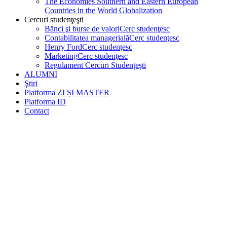
The Economies Southern and Eastern European
Countries in the World Globalization
Cercuri studenţeşti
Bănci şi burse de valori
Cerc studenţesc
Contabilitatea managerială
Cerc studenţesc
Henry Ford
Cerc studenţesc
Marketing
Cerc studenţesc
Regulament Cercuri Studențești
ALUMNI
Ştiri
Platforma ZI ȘI MASTER
Platforma ID
Contact