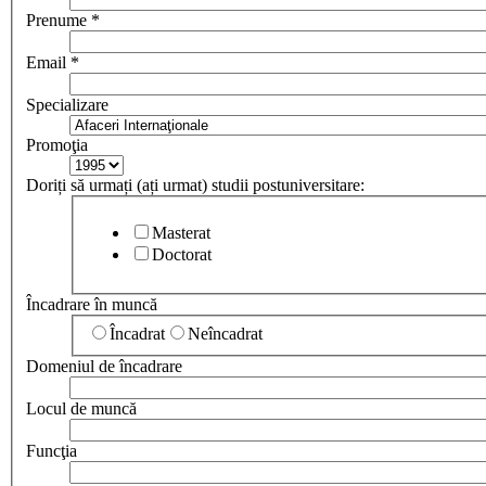
Prenume
*
Email
*
Specializare
Promoţia
Doriți să urmați (ați urmat) studii postuniversitare:
Masterat
Doctorat
Încadrare în muncă
Încadrat
Neîncadrat
Domeniul de încadrare
Locul de muncă
Funcţia