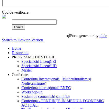
Cod de verificare:
qlForm generator by
ql.de
Switch to Desktop Version
Home
Despre noi
PROGRAME DE STUDII
Specializări Licență ZI
Specializări Licență ID
Master
Conferințe
Conferinţa Internațională „Multiculturalism și
Nediscriminare”
Conferința internațională ENEC
Workshop-uri
Sesiuni de comunicări științifice
Conferința - TENDINȚE ÎN MEDIUL ECONOMIC
ACTUAL