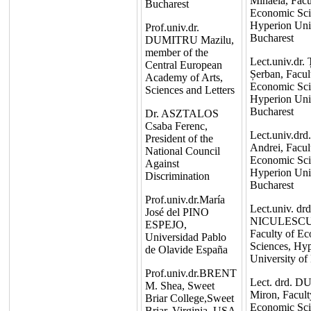
Mihaela, Facu
Bucharest
Economic Sci
Hyperion Univ
Prof.univ.dr.
Bucharest
DUMITRU Mazilu,
member of the
Lect.univ.d
Central European
Șerban, Facul
Academy of Arts,
Economic Sci
Sciences and Letters
Hyperion Univ
Bucharest
Dr. ASZTALOS
Csaba Ferenc,
Lect.univ.dr
President of the
Andrei, Facul
National Council
Economic Sci
Against
Hyperion Univ
Discrimination
Bucharest
Prof.univ.dr.María
Lect.univ. drd
José del PINO
NICULESCU
ESPEJO,
Faculty of E
Universidad Pablo
Sciences, Hy
de Olavide España
University of
Prof.univ.dr.BRENT
Lect. drd.
M. Shea, Sweet
Miron, Facult
Briar College,Sweet
Economic Sci
Briar, Virginia, USA