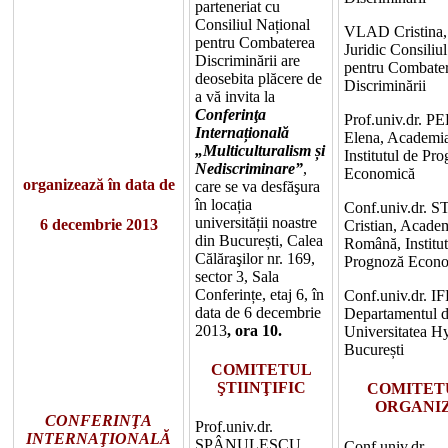
parteneriat cu
Consiliul Național
VLAD Cristina, 
pentru Combaterea
Juridic Consiliu
Discriminării are
pentru Combate
deosebita plăcere de
Discriminării
a vă invita la
Conferinţa
Prof.univ.dr. 
Internațională
Elena, Academi
„Multiculturalism și
Institutul de Pr
Nediscriminare”
,
Economică
organizează în data de
care se va desfăşura
în locația
Conf.univ.dr.
universității noastre
6 decembrie 2013
Cristian, Acade
din București, Calea
Română, Institut
Călăraşilor nr. 169,
Prognoză Econ
sector 3, Sala
Conferințe, etaj 6, în
Conf.univ.dr. I
data de 6 decembrie
Departamentul d
2013
, ora 10.
Universitatea H
București
COMITETUL
ŞTIINŢIFIC
COMITET
ORGANI
CONFERINŢA
Prof.univ.dr.
INTERNAŢIONALĂ
SPÂNULESCU
Conf.univ.dr.