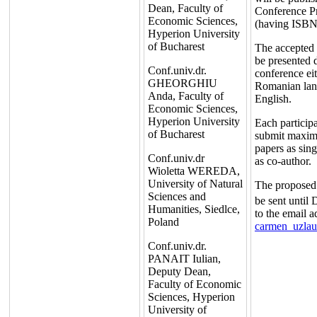
Dean, Faculty of
Conference P
Economic Sciences,
(having ISBN
Hyperion University
of Bucharest
The accepted 
be presented 
Conf.univ.dr.
conference eit
GHEORGHIU
Romanian lan
Anda, Faculty of
English.
Economic Sciences,
Hyperion University
Each particip
of Bucharest
submit maxi
papers as sing
Conf.univ.dr
as co-author.
Wioletta WEREDA,
University of Natural
The proposed
Sciences and
be sent until
Humanities, Siedlce,
to the email a
Poland
carmen_uzla
Conf.univ.dr.
PANAIT Iulian,
Deputy Dean,
Faculty of Economic
Sciences, Hyperion
University of