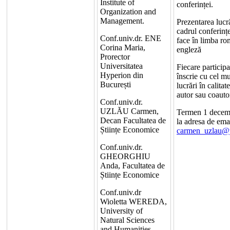
Institute of
conferinței.
Organization and
Management.
Prezentarea lucră
cadrul conferințe
Conf.univ.dr. ENE
face în limba r
Corina Maria,
engleză
Prorector
Universitatea
Fiecare participa
Hyperion din
înscrie cu cel m
București
lucrări în calitat
autor sau coauto
Conf.univ.dr.
UZLĂU Carmen,
Termen 1 decem
Decan Facultatea de
la adresa de ema
Științe Economice
carmen_uzlau@
Conf.univ.dr.
GHEORGHIU
Anda, Facultatea de
Științe Economice
Conf.univ.dr
Wioletta WEREDA,
University of
Natural Sciences
and Humanities,