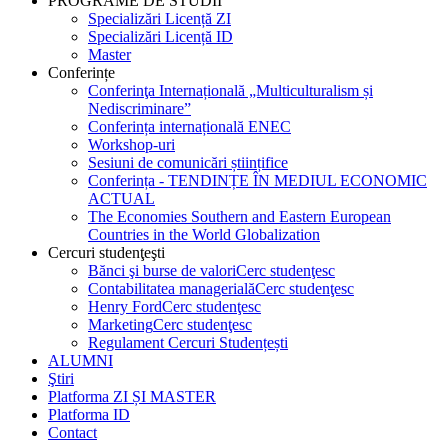
PROGRAME DE STUDII
Specializări Licență ZI
Specializări Licență ID
Master
Conferințe
Conferinţa Internațională „Multiculturalism și
Nediscriminare”
Conferința internațională ENEC
Workshop-uri
Sesiuni de comunicări științifice
Conferința - TENDINȚE ÎN MEDIUL ECONOMIC
ACTUAL
The Economies Southern and Eastern European
Countries in the World Globalization
Cercuri studenţeşti
Bănci şi burse de valori
Cerc studenţesc
Contabilitatea managerială
Cerc studenţesc
Henry Ford
Cerc studenţesc
Marketing
Cerc studenţesc
Regulament Cercuri Studențești
ALUMNI
Ştiri
Platforma ZI ȘI MASTER
Platforma ID
Contact