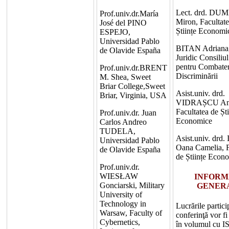
Lect. drd. D
Prof.univ.dr.María
Miron, Facultate
José del PINO
Științe Economi
ESPEJO,
Universidad Pablo
BITAN Adriana,
de Olavide España
Juridic Consiliu
pentru Combate
Prof.univ.dr.BRENT
Discriminării
M. Shea, Sweet
Briar College,Sweet
Asist.univ. drd.
Briar, Virginia, USA
VIDRAȘCU Ang
Facultatea de Ști
Prof.univ.dr. Juan
Economice
Carlos Andreo
TUDELA,
Asist.univ. drd
Universidad Pablo
Oana Camelia, F
de Olavide España
de Științe Econ
Prof.univ.dr.
WIESŁAW
INFORM
Gonciarski, Military
GENER
University of
Technology in
Lucrările partici
Warsaw, Faculty of
conferinţă vor fi
Cybernetics,
în volumul cu I