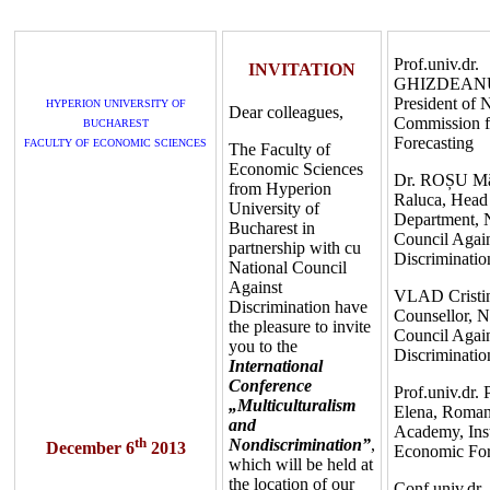
Prof.univ.dr.
INVITATION
GHIZDEANU
President of 
HYPERION UNIVERSITY OF
Dear colleagues,
Commission 
BUCHAREST
Forecasting
FACULTY OF ECONOMIC SCIENCES
The Faculty of
Economic Sciences
Dr. ROȘU Mă
from Hyperion
Raluca, Head
University of
Department, 
Bucharest in
Council Agai
partnership with cu
Discriminatio
National Council
Against
VLAD Cristin
Discrimination have
Counsellor, N
the pleasure to invite
Council Agai
you to the
Discriminatio
International
Conference
Prof.univ.d
„Multiculturalism
Elena, Roman
and
Academy, Inst
th
Nondiscrimination”
,
December 6
2013
Economic For
which will be held at
the location of our
Conf.univ.d