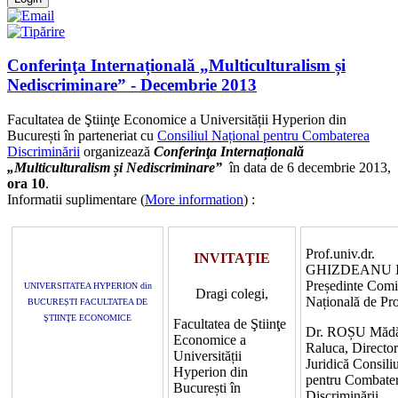
Conferinţa Internațională „Multiculturalism și
Nediscriminare” - Decembrie 2013
Facultatea de Ştiinţe Economice a Universității Hyperion din
București în parteneriat cu
Consiliul Național pentru Combaterea
Discriminării
organizează
Conferinţa Internațională
„Multiculturalism și Nediscriminare”
în data de 6 decembrie 2013,
ora 10
.
Informatii suplimentare (
More information
) :
Prof.univ.dr.
INVITAŢIE
GHIZDEANU I
Președinte Comi
UNIVERSITATEA HYPERION din
Dragi colegi,
Națională de Pr
BUCUREȘTI FACULTATEA DE
ŞTIINŢE ECONOMICE
Facultatea de Ştiinţe
Dr. ROȘU Mădă
Economice a
Raluca, Director
Universității
Juridică Consili
Hyperion din
pentru Combate
București în
Discriminării