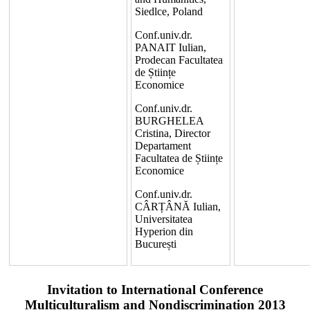
Siedlce, Poland
Conf.univ.dr.
PANAIT Iulian,
Prodecan Facultatea
de Științe
Economice
Conf.univ.dr.
BURGHELEA
Cristina, Director
Departament
Facultatea de Științe
Economice
Conf.univ.dr.
CÂRȚÂNĂ Iulian,
Universitatea
Hyperion din
București
Invitation to International Conference
Multiculturalism and Nondiscrimination 2013