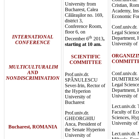
University from
Cristian, Ro
Bucharest, Calea
Academy, Inst
Călăraşilor no. 169,
Economic For
district 3,
Conference Room,
Conf.univ.dr.
floor 6, on
Legal Scienc
INTERNATIONAL
th
Department, 
December 6
2013
,
CONFERENCE
University of
starting at 10 am.
ORGANIZI
SCIENTIFIC
COMMITT
COMMITTEE
MULTICULTURALIM
AND
Conf.univ.dr.
Prof.univ.dr.
NONDISCRIMINATION
DUMITRESCU
SPÂNULESCU
Legal Scienc
Sever-Irin, Rector of
Department, 
the Hyperion
University of
University of
Bucharest
Lect.univ.dr
Faculty of E
Prof.univ.dr.
Sciences, Hy
GHEORGHIU
University of
Anca, President of
Bucharest, ROMANIA
the Senate Hyperion
Lect.univ.d
University of