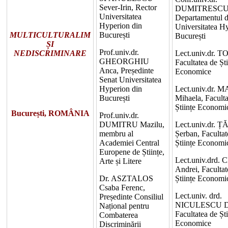
Sever-Irin, Rector
DUMITRESCU C
Universitatea
Departamentul d
Hyperion din
Universitatea H
București
MULTICULTURALIM
București
ȘI
Prof.univ.dr.
Lect.univ.dr. 
NEDISCRIMINARE
GHEORGHIU
Facultatea de Ști
Anca, Președinte
Economice
Senat Universitatea
Lect.univ.dr.
Hyperion din
Mihaela, Faculta
București
Științe Economi
București, ROMÂNIA
Prof.univ.dr.
Lect.univ.dr.
DUMITRU Mazilu,
Șerban, Facultat
membru al
Științe Economi
Academiei Central
Europene de Științe,
Lect.univ.drd.
Arte și Litere
Andrei, Facultat
Științe Economi
Dr. ASZTALOS
Csaba Ferenc,
Lect.univ. drd.
Președinte Consiliul
NICULESCU D
Național pentru
Facultatea de Ști
Combaterea
Economice
Discriminării