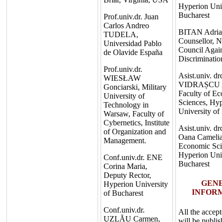
Hyperion Univ
Bucharest
Prof.univ.dr. Juan
Carlos Andreo
BITAN Adria
TUDELA,
Counsellor, N
Universidad Pablo
Council Agai
de Olavide España
Discriminatio
Prof.univ.dr.
Asist.univ. dr
WIESŁAW
VIDRAȘCU A
Gonciarski, Military
Faculty of E
University of
Sciences, Hy
Technology in
University of
Warsaw, Faculty of
Cybernetics, Institute
Asist.univ. 
of Organization and
Oana Camelia,
Management.
Economic Sci
Hyperion Univ
Conf.univ.dr. ENE
Bucharest
Corina Maria,
Deputy Rector,
GEN
Hyperion University
INFOR
of Bucharest
Conf.univ.dr.
All the accep
UZLĂU Carmen,
will be publis