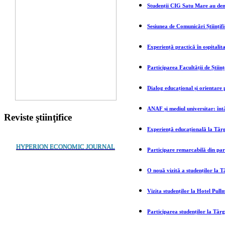
Studenții CIG Satu Mare au demo
Sesiunea de Comunicări Științifi
Experiență practică în ospitalita
Participarea Facultății de Știi
Dialog educațional și orientare
ANAF și mediul universitar: întâ
Reviste ştiinţifice
Experiență educațională la Târ
HYPERION ECONOMIC JOURNAL
Participare remarcabilă din part
O nouă vizită a studenților la 
Vizita studenților la Hotel Pull
Participarea studenților la Târ