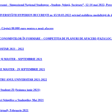
teranzi - Simpozionul Național Studențesc „Student, Știință, Societate”, 12-14 mai 2022, Petr
ĂȚII HYPERION BUCUREȘTI nr. 65/10.03.2022 privind stabilirea modalității de desfășura
 Câștigă 80.000 euro pentru o nouă afacere
CONOMIȘTILOR ÎN FORMARE – COMPETIȚIA DE PLANURI DE AFACERI (FAZA LOC
ITAR 2021 - 2022
 ȘI MASTER - SEPTEMBRIE 2021
 MASTER - 29 SEPTEMBRIE 2021
TRU ANUL UNIVERSITAR 2021-2022
Studenti ZI (Sesiunea iunie 2021)
i Ştiinţifice a Studenţilor, Mai 2021
irtual), Februarie 2021