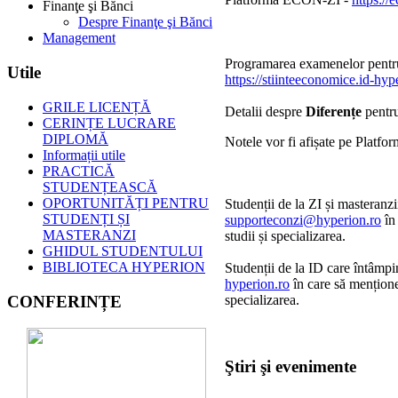
Finanţe şi Bănci
Despre Finanţe şi Bănci
Management
Programarea examenelor pentru
Utile
https://stiinteeconomice.id-hy
GRILE LICENȚĂ
Detalii despre
Diferențe
pentru
CERINȚE LUCRARE
DIPLOMĂ
Notele vor fi afișate pe Platfo
Informații utile
PRACTICĂ
STUDENȚEASCĂ
OPORTUNITĂȚI PENTRU
Studenții de la ZI și masteran
STUDENȚI ȘI
supporteconzi@hyperion.ro
în
MASTERANZI
studii și specializarea.
GHIDUL STUDENTULUI
BIBLIOTECA HYPERION
Studenții de la ID care întâmp
hyperion.ro
în care să mențione
CONFERINȚE
specializarea.
Ştiri şi evenimente