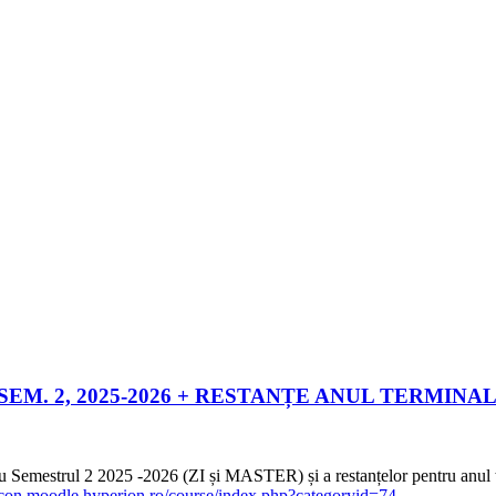
EM. 2, 2025-2026 + RESTANȚE ANUL TERMINAL
 Semestrul 2 2025 -2026 (ZI și MASTER) și a restanțelor pentru anul
/econ.moodle.hyperion.ro/course/index.php?categoryid=74
.