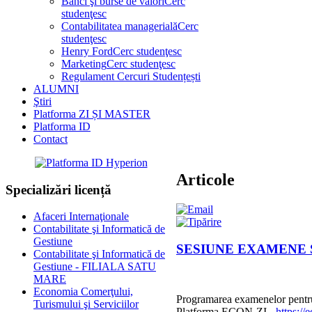
Bănci şi burse de valori
Cerc
studenţesc
Contabilitatea managerială
Cerc
studenţesc
Henry Ford
Cerc studenţesc
Marketing
Cerc studenţesc
Regulament Cercuri Studențești
ALUMNI
Ştiri
Platforma ZI ȘI MASTER
Platforma ID
Contact
Articole
Specializări licență
Afaceri Internaţionale
Contabilitate şi Informatică de
Gestiune
SESIUNE EXAMENE S
Contabilitate şi Informatică de
Gestiune - FILIALA SATU
MARE
Economia Comerţului,
Programarea examenelor pentru
Turismului şi Serviciilor
Platforma ECON-ZI -
https:/