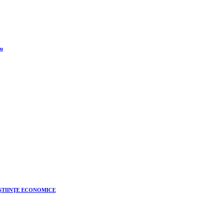
iu
 ŞTIINŢE ECONOMICE