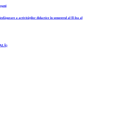
oșani
re a activităților didactice în semestrul al II-lea al
ALĂ)