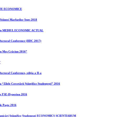
IINȚE ECONOMICE
iintei Marfurilor Sept-2018
ȚE în MEDIUL ECONOMIC ACTUAL
 Doctoral Conference (IIDC 2017)
em Moş Crăciun 2016”
7
Doctoral Conference, ediția a II-a
 “Zilele Cercetării Științifice Studenṭeṣti” 2016
ice FSE-Hyperion 2016
de Paște 2016
omunicări Ştiinţifice Studenţeşti ECONOMICS SCIENTIARUM