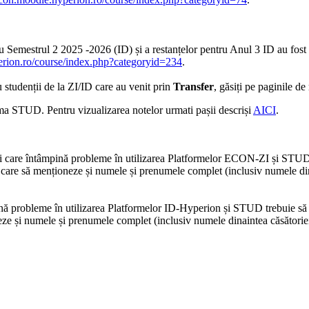
 Semestrul 2 2025 -2026 (ID) și a restanțelor pentru Anul 3 ID au f
perion.ro/course/index.php?categoryid=234
.
 studenții de la ZI/ID care au venit prin
Transfer
, găsiți pe paginile de
rma STUD. Pentru vizualizarea notelor urmati pașii descriși
AICI
.
zii care întâmpină probleme în utilizarea Platformelor ECON-ZI și STUD 
 care să menționeze și numele și prenumele complet (inclusiv numele din
ină probleme în utilizarea Platformelor ID-Hyperion și STUD trebuie să 
ze și numele și prenumele complet (inclusiv numele dinaintea căsătoriei 