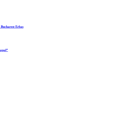
es Bucharest Erbas
nopol”