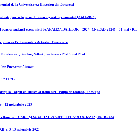
nomiști de la Universitatea Hyperion din București
d integrarea ta pe piața muncii și antreprenoriatul (23.11.2024)
al pentru studenții economiști de ANALIZA DATELOR – 2024 (CNSEAD-2024) – 31 mai / IC
ionarea Profesională a Activelor Financiare
l Studențesc „Student, Știință, Societate - 23-25 mai 2024
n Inn Bucharest Airport
 17.11.2023
tudenți la Târgul de Turism al României - Ediția de toamnă, Romexpo
9 - 12 noiembrie 2023
demiei Române - OMUL ȘI SOCIETATEA SUPERTEHNOLOGIZATĂ, 19.10.2023
XII-a, 3-13 noiembrie 2023