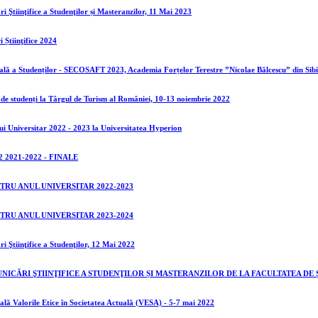
 Ştiinţifice a Studenţilor și Masteranzilor, 11 Mai 2023
 Știinţifice 2024
nală a Studenților - SECOSAFT 2023, Academia Forțelor Terestre ”Nicolae Bălcescu” din Sib
te de studenți la Târgul de Turism al României, 10-13 noiembrie 2022
ui Universitar 2022 - 2023 la Universitatea Hyperion
2021-2022 - FINALE
TRU ANUL UNIVERSITAR 2022-2023
TRU ANUL UNIVERSITAR 2023-2024
i Ştiinţifice a Studenţilor, 12 Mai 2022
NICĂRI ŞTIINŢIFICE A STUDENŢILOR ȘI MASTERANZILOR DE LA FACULTATEA DE
nală Valorile Etice în Societatea Actuală (VESA) - 5-7 mai 2022