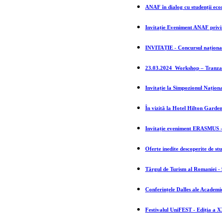
ANAF în dialog cu studenții eco
Invitație Eveniment ANAF privin
INVITAȚIE - Concursul națion
23.03.2024_Workshop – Tranzacț
Invitație la Simpozionul Naționa
În vizită la Hotel Hilton Garde
Invitație eveniment ERASMUS -
Oferte inedite descoperite de s
Târgul de Turism al Romaniei - 
Conferințele Dalles ale Aca
Festivalul UniFEST - Ediția a X