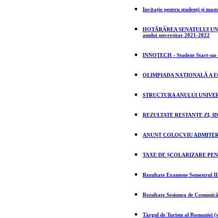
Invitație pentru studenți și mas
HOTĂRÂREA SENATULUI UNIVERSIT
anului unversitar 2021-2022
INNOTECH - Student Start-up -
OLIMPIADA NAȚIONALĂ A E
STRUCTURA ANULUI UNIVERS
REZULTATE RESTANȚE ZI, ID
ANUNȚ COLOCVIU ADMITERE
TAXE DE ȘCOLARIZARE PEN
Rezultate Examene Semestrul II 
Rezultate Sesiunea de Comunicăr
Târgul de Turism al Romaniei (v