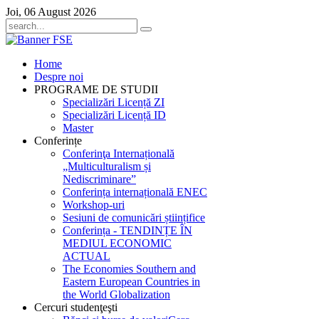
Joi, 06 August 2026
Home
Despre noi
PROGRAME DE STUDII
Specializări Licență ZI
Specializări Licență ID
Master
Conferințe
Conferinţa Internațională
„Multiculturalism și
Nediscriminare”
Conferința internațională ENEC
Workshop-uri
Sesiuni de comunicări științifice
Conferința - TENDINȚE ÎN
MEDIUL ECONOMIC
ACTUAL
The Economies Southern and
Eastern European Countries in
the World Globalization
Cercuri studenţeşti