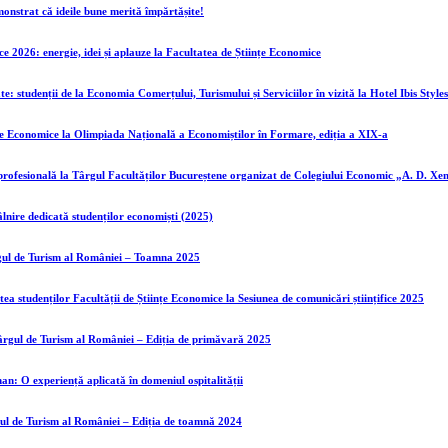
nstrat că ideile bune merită împărtășite!
ce 2026: energie, idei și aplauze la Facultatea de Științe Economice
te: studenții de la Economia Comerțului, Turismului și Serviciilor în vizită la Hotel Ibis Styl
nțe Economice la Olimpiada Națională a Economiștilor în Formare, ediția a XIX-a
 profesională la Târgul Facultăților Bucureștene organizat de Colegiului Economic „A. D. Xe
lnire dedicată studenților economiști (2025)
gul de Turism al României – Toamna 2025
ea studenților Facultății de Științe Economice la Sesiunea de comunicări științifice 2025
Târgul de Turism al României – Ediția de primăvară 2025
man: O experiență aplicată în domeniul ospitalității
gul de Turism al României – Ediția de toamnă 2024