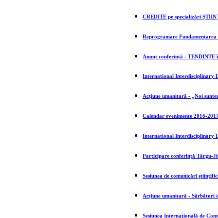
CREDITE pe specializări ȘT
Reprogramare Fundamentarea St
Anunț conferință - TENDIN
International Interdisciplinary
Acţiune umanitară - „Noi sunt
Calendar evenimente 2016-201
International Interdisciplinary 
Participare conferință Târgu-Jiu
Sesiunea de comunicări ştiinţif
Acțiune umanitară - Sărbători 
Sesiunea Internaţională de C