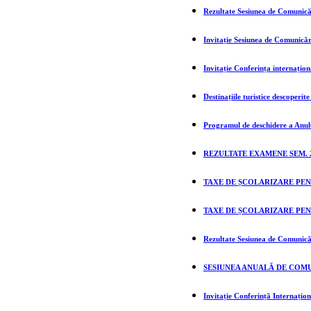
Rezultate Sesiunea de Comunicări
Invitație Sesiunea de Comunicări
Invitație Conferința internațio
Destinațiile turistice descoperi
Programul de deschidere a Anul
REZULTATE EXAMENE SEM. 2 
TAXE DE ȘCOLARIZARE PEN
TAXE DE ȘCOLARIZARE PEN
Rezultate Sesiunea de Comunicăr
SESIUNEA ANUALĂ DE COMU
Invitație Conferință Internațio